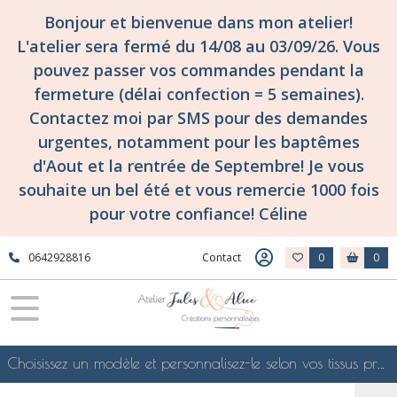
Bonjour et bienvenue dans mon atelier!
L'atelier sera fermé du 14/08 au 03/09/26. Vous
pouvez passer vos commandes pendant la
fermeture (délai confection = 5 semaines).
Contactez moi par SMS pour des demandes
urgentes, notamment pour les baptêmes
d'Aout et la rentrée de Septembre! Je vous
souhaite un bel été et vous remercie 1000 fois
pour votre confiance! Céline
0642928816
Contact
0
0
Choisissez un modèle et personnalisez-le selon vos tissus préférés de mes collections en ligne, je le confectionnerai selon vos souhaits