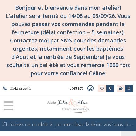
Bonjour et bienvenue dans mon atelier!
L'atelier sera fermé du 14/08 au 03/09/26. Vous
pouvez passer vos commandes pendant la
fermeture (délai confection = 5 semaines).
Contactez moi par SMS pour des demandes
urgentes, notamment pour les baptêmes
d'Aout et la rentrée de Septembre! Je vous
souhaite un bel été et vous remercie 1000 fois
pour votre confiance! Céline
0642928816
Contact
0
0
Choisissez un modèle et personnalisez-le selon vos tissus préférés de mes collections en ligne, je le confectionnerai selon vos souhaits