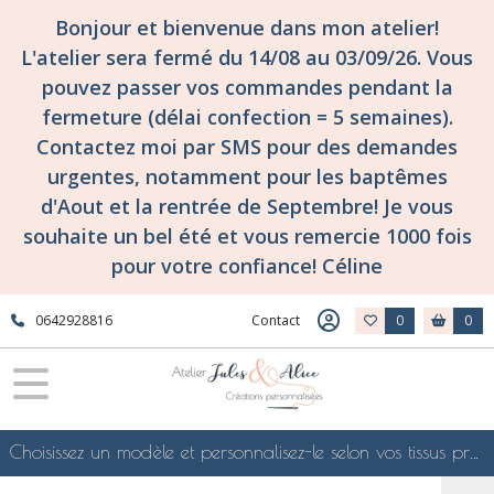
Bonjour et bienvenue dans mon atelier!
L'atelier sera fermé du 14/08 au 03/09/26. Vous
pouvez passer vos commandes pendant la
fermeture (délai confection = 5 semaines).
Contactez moi par SMS pour des demandes
urgentes, notamment pour les baptêmes
d'Aout et la rentrée de Septembre! Je vous
souhaite un bel été et vous remercie 1000 fois
pour votre confiance! Céline
0642928816
Contact
0
0
Choisissez un modèle et personnalisez-le selon vos tissus préférés de mes collections en ligne, je le confectionnerai selon vos souhaits