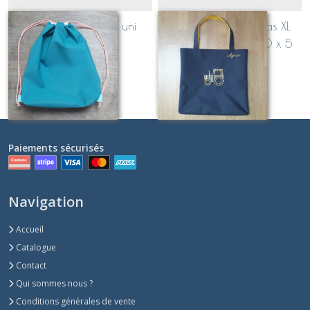
petit JULES étanche uni
Totebag façon cabas XL
OUTDOOR 40 x 40 x 5
(étanche)
Sur demande
Sur demande
Paiements sécurisés
Navigation
Accueil
Catalogue
Contact
Qui sommes nous ?
Conditions générales de vente