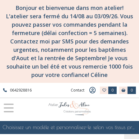
Bonjour et bienvenue dans mon atelier!
L'atelier sera fermé du 14/08 au 03/09/26. Vous
pouvez passer vos commandes pendant la
fermeture (délai confection = 5 semaines).
Contactez moi par SMS pour des demandes
urgentes, notamment pour les baptêmes
d'Aout et la rentrée de Septembre! Je vous
souhaite un bel été et vous remercie 1000 fois
pour votre confiance! Céline
0642928816
Contact
0
0
Choisissez un modèle et personnalisez-le selon vos tissus préférés de mes collections en ligne, je le confectionnerai selon vos souhaits