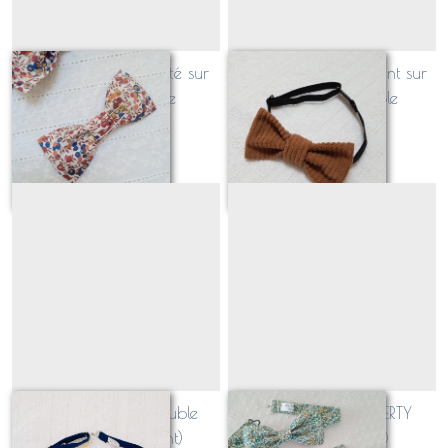
Nœud papillon monté sur
Noeud papillon enfant sur
broche sécurisée
élastique ajustable
11
€
À partir de
11
€
Nœud papillon double
Nœud papillon LIBERTY
(Adulte ou enfant)
(Adulte, enfant)