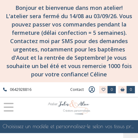
Bonjour et bienvenue dans mon atelier!
L'atelier sera fermé du 14/08 au 03/09/26. Vous
pouvez passer vos commandes pendant la
fermeture (délai confection = 5 semaines).
Contactez moi par SMS pour des demandes
urgentes, notamment pour les baptêmes
d'Aout et la rentrée de Septembre! Je vous
souhaite un bel été et vous remercie 1000 fois
pour votre confiance! Céline
0642928816
Contact
0
0
Choisissez un modèle et personnalisez-le selon vos tissus préférés de mes collections en ligne, je le confectionnerai selon vos souhaits