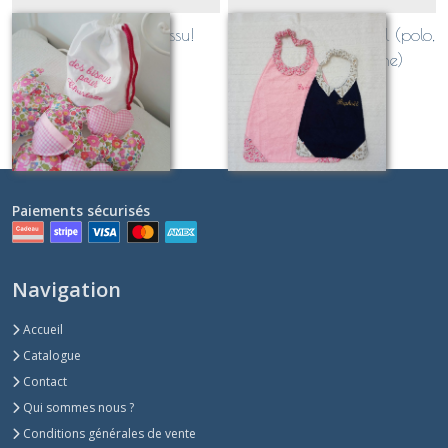
sac à Bisous tout tissu!
bavoir élastiqué à col (polo,
pierrot ou claudine)
À partir de
34
€
À partir de
28
€
Paiements sécurisés
Navigation
Accueil
Catalogue
Contact
Qui sommes nous ?
Conditions générales de vente