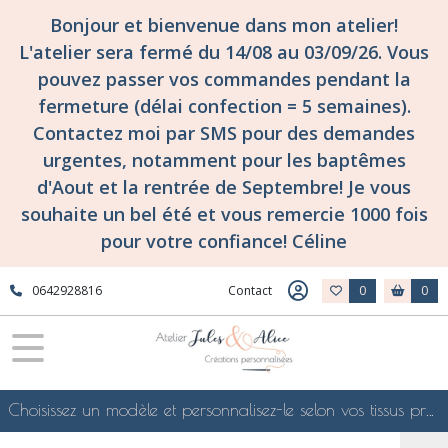
Bonjour et bienvenue dans mon atelier!
L'atelier sera fermé du 14/08 au 03/09/26. Vous
pouvez passer vos commandes pendant la
fermeture (délai confection = 5 semaines).
Contactez moi par SMS pour des demandes
urgentes, notamment pour les baptêmes
d'Aout et la rentrée de Septembre! Je vous
souhaite un bel été et vous remercie 1000 fois
pour votre confiance! Céline
0642928816
Contact
0
0
Choisissez un modèle et personnalisez-le selon vos tissus préférés de mes collections en ligne, je le confectionnerai selon vos souhaits