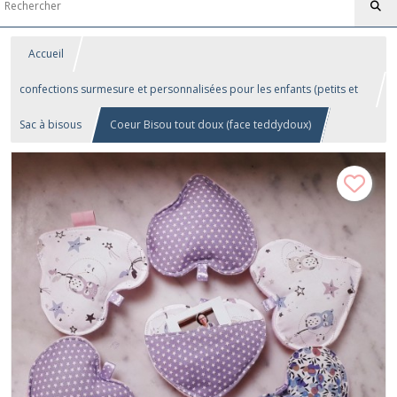
Accueil
confections surmesure et personnalisées pour les enfants (petits et
grands!)...
Sac à bisous
Coeur Bisou tout doux (face teddydoux)