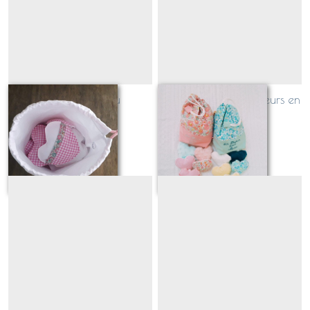
Coeur Bisou tissu
Sac à Bisous avec coeurs en
Teddydoux!
2
€
10
À partir de
42
€