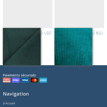
velours côtelé (0,5cm) VERT
velours côtelé (0,5cm) BLEU
SAPIN
VERT CANARD
Sur demande
Sur demande
Paiements sécurisés
Navigation
Accueil