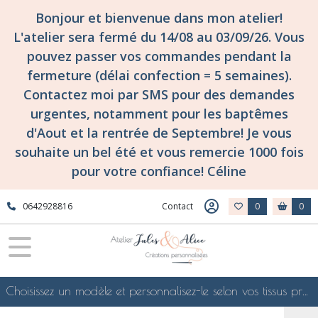
Bonjour et bienvenue dans mon atelier!
L'atelier sera fermé du 14/08 au 03/09/26. Vous
pouvez passer vos commandes pendant la
fermeture (délai confection = 5 semaines).
Contactez moi par SMS pour des demandes
urgentes, notamment pour les baptêmes
d'Aout et la rentrée de Septembre! Je vous
souhaite un bel été et vous remercie 1000 fois
pour votre confiance! Céline
0642928816
Contact
0
0
Choisissez un modèle et personnalisez-le selon vos tissus préférés de mes collections en ligne, je le confectionnerai selon vos souhaits