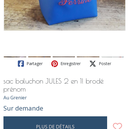
Partager
Enregistrer
Poster
sac baluchon JULES 2 en 1! brodé
prénom
Au Grenier
Sur demande
PLUS DE DÉTAILS