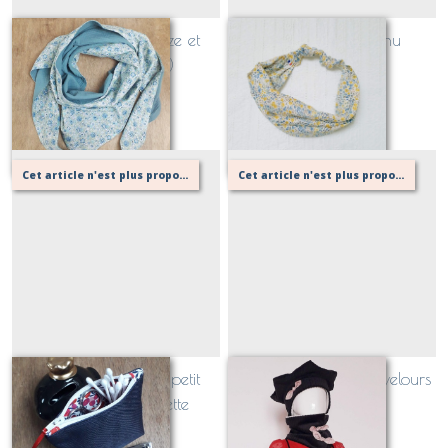
Chèche double gaze et
Bandeau style fichu
LIBERTY (2 tailles)
Sur demande
Sur demande
Cet article n'est plus proposé, retournez au menu principal ou contactez moi!
Cet article n'est plus proposé, retournez au menu principal ou contactez moi!
mini pochette pour petit
Trio d'accessoires en velours
nécessaire de toilette
tout doux
Sur demande
Sur demande