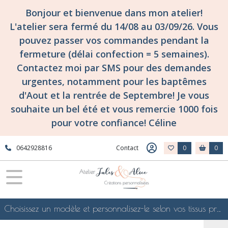
Bonjour et bienvenue dans mon atelier!
L'atelier sera fermé du 14/08 au 03/09/26. Vous
pouvez passer vos commandes pendant la
fermeture (délai confection = 5 semaines).
Contactez moi par SMS pour des demandes
urgentes, notamment pour les baptêmes
d'Aout et la rentrée de Septembre! Je vous
souhaite un bel été et vous remercie 1000 fois
pour votre confiance! Céline
0642928816
Contact
0
0
Choisissez un modèle et personnalisez-le selon vos tissus préférés de mes collections en ligne, je le confectionnerai selon vos souhaits