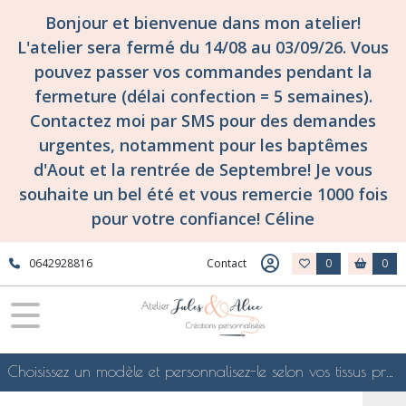
Bonjour et bienvenue dans mon atelier!
L'atelier sera fermé du 14/08 au 03/09/26. Vous
pouvez passer vos commandes pendant la
fermeture (délai confection = 5 semaines).
Contactez moi par SMS pour des demandes
urgentes, notamment pour les baptêmes
d'Aout et la rentrée de Septembre! Je vous
souhaite un bel été et vous remercie 1000 fois
pour votre confiance! Céline
0642928816
Contact
0
0
Choisissez un modèle et personnalisez-le selon vos tissus préférés de mes collections en ligne, je le confectionnerai selon vos souhaits