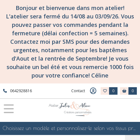
Bonjour et bienvenue dans mon atelier!
L'atelier sera fermé du 14/08 au 03/09/26. Vous
pouvez passer vos commandes pendant la
fermeture (délai confection = 5 semaines).
Contactez moi par SMS pour des demandes
urgentes, notamment pour les baptêmes
d'Aout et la rentrée de Septembre! Je vous
souhaite un bel été et vous remercie 1000 fois
pour votre confiance! Céline
0642928816
Contact
0
0
Choisissez un modèle et personnalisez-le selon vos tissus préférés de mes collections en ligne, je le confectionnerai selon vos souhaits