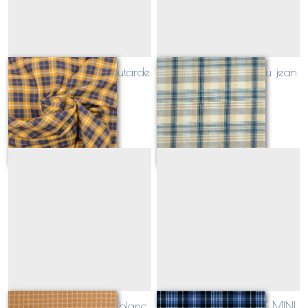
écossais marine et moutarde
carreaux écossais bleu jean
et beige
Sur demande
Sur demande
caramel quadrillage blanc
466 CLARK ANCIENT MINI