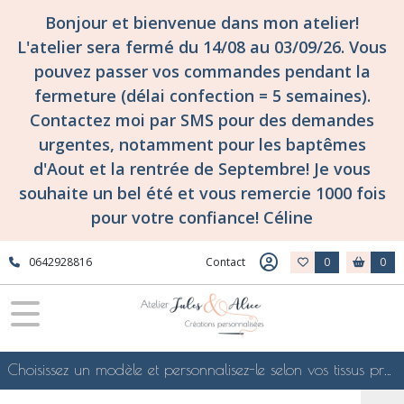
Bonjour et bienvenue dans mon atelier!
L'atelier sera fermé du 14/08 au 03/09/26. Vous
pouvez passer vos commandes pendant la
fermeture (délai confection = 5 semaines).
Contactez moi par SMS pour des demandes
urgentes, notamment pour les baptêmes
d'Aout et la rentrée de Septembre! Je vous
souhaite un bel été et vous remercie 1000 fois
pour votre confiance! Céline
0642928816
Contact
0
0
Choisissez un modèle et personnalisez-le selon vos tissus préférés de mes collections en ligne, je le confectionnerai selon vos souhaits