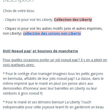
Choix de votre tissu:
- Cliquez ici pour voir les Liberty:
Collection des Liberty
- Cliquez ici pour voir les autres motifs (unis et autres imprimés,
non LIberty):
collection des cotons non LIberty
DUO Noeud pap' et boutons de manchette
Pour quelles occasions porter un joli noeud pap'? Il y en a plein! en
voici quelques unes:
* Pour le cortège d'un mariage! Imaginez tous les petits garçons
en bermuda, affublés de leur jolis noeud pap'! La classe, dans le
même imprimé que le marié en plus! (on pense alors aux
demoiselles d'honneur avec leur barrettes en Liberty ou leur
ceintures à gros noeud !!)
* Pour le marié et ses témoins biensur! La Liberty Touch'
indispensable pour cette joyeuse team! Ils en garderont un beau