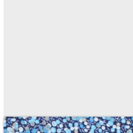
tissu coton 476 berry bleu