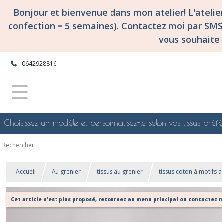
Bonjour et bienvenue dans mon atelier! L'ateli
confection = 5 semaines). Contactez moi par SM
vous souhaite 
0642928816
Choisissez un modèle et personnalisez-le selon vos tissus préfé
Accueil
Au grenier
tissus au grenier
tissus coton à motifs a
Cet article n'est plus proposé, retournez au menu principal ou contactez m