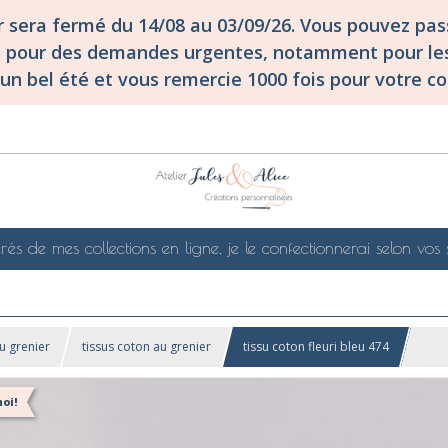
er sera fermé du 14/08 au 03/09/26. Vous pouvez p
S pour des demandes urgentes, notamment pour les
un bel été et vous remercie 1000 fois pour votre co
rés de mes collections en ligne, je le confectionnerai selon vos 
u grenier
tissus coton au grenier
tissu coton fleuri bleu 474
oi!