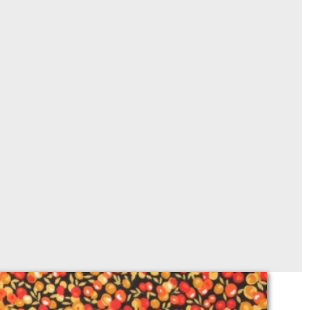
tissu coton 477 berry autumn