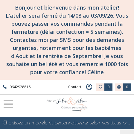
Bonjour et bienvenue dans mon atelier!
L'atelier sera fermé du 14/08 au 03/09/26. Vous
pouvez passer vos commandes pendant la
fermeture (délai confection = 5 semaines).
Contactez moi par SMS pour des demandes
urgentes, notamment pour les baptêmes
d'Aout et la rentrée de Septembre! Je vous
souhaite un bel été et vous remercie 1000 fois
pour votre confiance! Céline
0642928816
Contact
0
0
Choisissez un modèle et personnalisez-le selon vos tissus préférés de mes collections en ligne, je le confectionnerai selon vos souhaits