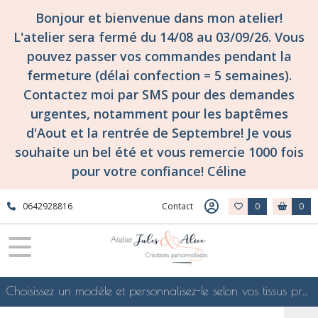
Bonjour et bienvenue dans mon atelier!
L'atelier sera fermé du 14/08 au 03/09/26. Vous
pouvez passer vos commandes pendant la
fermeture (délai confection = 5 semaines).
Contactez moi par SMS pour des demandes
urgentes, notamment pour les baptêmes
d'Aout et la rentrée de Septembre! Je vous
souhaite un bel été et vous remercie 1000 fois
pour votre confiance! Céline
0642928816
Contact
0
0
Choisissez un modèle et personnalisez-le selon vos tissus préférés de mes collections en ligne, je le confectionnerai selon vos souhaits