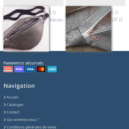
sac banane BUBBLES &
sac banane BUBBLES &
ROCKS acier / fleurs bleues
ROCKS Ficelle (JE VEUX LE
(JE VEUX LE MEME!!)
MEME!!)
Sur demande
Sur demande
Paiements sécurisés
Navigation
Accueil
Catalogue
Contact
Qui sommes nous ?
Conditions générales de vente