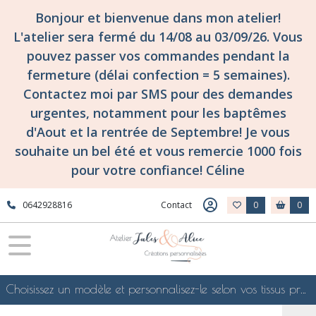
Bonjour et bienvenue dans mon atelier!
L'atelier sera fermé du 14/08 au 03/09/26. Vous
pouvez passer vos commandes pendant la
fermeture (délai confection = 5 semaines).
Contactez moi par SMS pour des demandes
urgentes, notamment pour les baptêmes
d'Aout et la rentrée de Septembre! Je vous
souhaite un bel été et vous remercie 1000 fois
pour votre confiance! Céline
0642928816
Contact
0
0
Choisissez un modèle et personnalisez-le selon vos tissus préférés de mes collections en ligne, je le confectionnerai selon vos souhaits