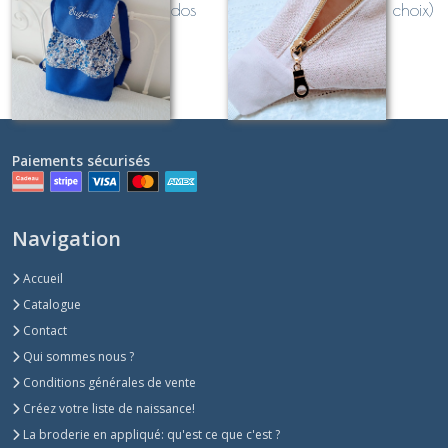
OUTDOOR, sac à dos
DORÉE (dimensions au choix)
maternelle surmesure et
Sur demande
Sur demande
personnalisé
Paiements sécurisés
Navigation
Accueil
Catalogue
Contact
Qui sommes nous ?
Conditions générales de vente
Créez votre liste de naissance!
La broderie en appliqué: qu'est ce que c'est ?