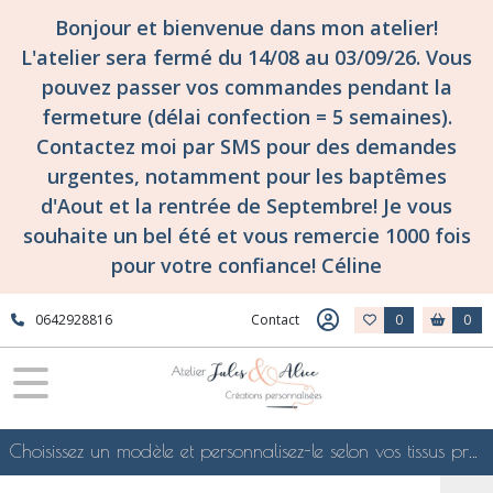
Bonjour et bienvenue dans mon atelier!
L'atelier sera fermé du 14/08 au 03/09/26. Vous
pouvez passer vos commandes pendant la
fermeture (délai confection = 5 semaines).
Contactez moi par SMS pour des demandes
urgentes, notamment pour les baptêmes
d'Aout et la rentrée de Septembre! Je vous
souhaite un bel été et vous remercie 1000 fois
pour votre confiance! Céline
0642928816
Contact
0
0
Choisissez un modèle et personnalisez-le selon vos tissus préférés de mes collections en ligne, je le confectionnerai selon vos souhaits