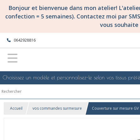
Bonjour et bienvenue dans mon atelier! L'ateli
confection = 5 semaines). Contactez moi par SM
vous souhaite 
0642928816
Choisissez un modèle et personnalisez-le selon vos tissus préfé
Accueil
vos commandes surmesure
Couverture sur mesure GV