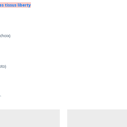
es tissus liberty
choix)
oto)
r