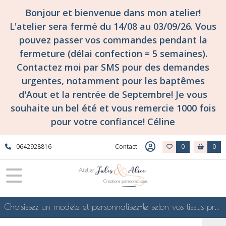
Bonjour et bienvenue dans mon atelier!
L'atelier sera fermé du 14/08 au 03/09/26. Vous
pouvez passer vos commandes pendant la
fermeture (délai confection = 5 semaines).
Contactez moi par SMS pour des demandes
urgentes, notamment pour les baptêmes
d'Aout et la rentrée de Septembre! Je vous
souhaite un bel été et vous remercie 1000 fois
pour votre confiance! Céline
0642928816
Contact
0
0
Choisissez un modèle et personnalisez-le selon vos tissus préférés de mes collections en ligne, je le confectionnerai selon vos souhaits