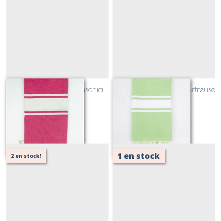
fouta couleur rose fuschia
fouta couleur vert chartreuse
clair
Sur demande
Sur demande
1 en stock
2 en stock!