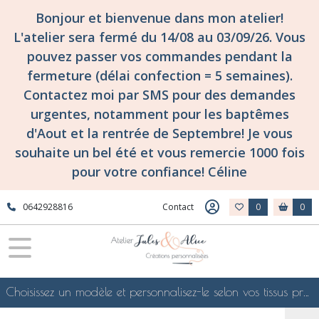
Bonjour et bienvenue dans mon atelier!
L'atelier sera fermé du 14/08 au 03/09/26. Vous
pouvez passer vos commandes pendant la
fermeture (délai confection = 5 semaines).
Contactez moi par SMS pour des demandes
urgentes, notamment pour les baptêmes
d'Aout et la rentrée de Septembre! Je vous
souhaite un bel été et vous remercie 1000 fois
pour votre confiance! Céline
0642928816
Contact
0
0
Choisissez un modèle et personnalisez-le selon vos tissus préférés de mes collections en ligne, je le confectionnerai selon vos souhaits