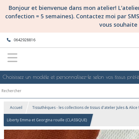
Bonjour et bienvenue dans mon atelier! L'ateli
confection = 5 semaines). Contactez moi par SM
vous souhaite 
0642928816
Choisissez un modèle et personnalisez-le selon vos tissus préfé
Accueil
Tissuthèques - les collections de tissus d'atelier Jules & Alice 
Liberty Emma et Georgina rouille (CLASSIQUE)