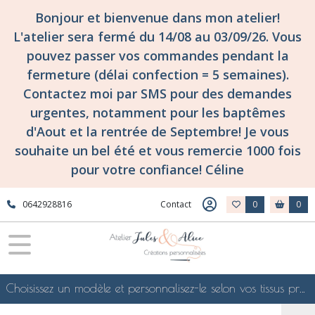
Bonjour et bienvenue dans mon atelier!
L'atelier sera fermé du 14/08 au 03/09/26. Vous
pouvez passer vos commandes pendant la
fermeture (délai confection = 5 semaines).
Contactez moi par SMS pour des demandes
urgentes, notamment pour les baptêmes
d'Aout et la rentrée de Septembre! Je vous
souhaite un bel été et vous remercie 1000 fois
pour votre confiance! Céline
0642928816
Contact
0
0
Choisissez un modèle et personnalisez-le selon vos tissus préférés de mes collections en ligne, je le confectionnerai selon vos souhaits