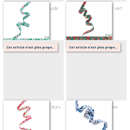
Biais Wiltshire Emeraude
Biais Liberty Wiltshire vert
bouteille et or
Sur demande
Sur demande
Cet article n'est plus proposé, retournez au menu principal ou contactez moi!
Cet article n'est plus proposé, retournez au menu principal ou contactez moi!
Biais Liberty Wiltshire stars
Biais Liberty Wiltshire
rouge et doré
Curaçao (bleu)
Sur demande
Sur demande