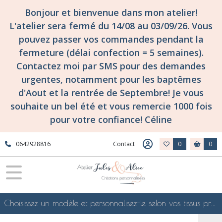
Bonjour et bienvenue dans mon atelier!
L'atelier sera fermé du 14/08 au 03/09/26. Vous
pouvez passer vos commandes pendant la
fermeture (délai confection = 5 semaines).
Contactez moi par SMS pour des demandes
urgentes, notamment pour les baptêmes
d'Aout et la rentrée de Septembre! Je vous
souhaite un bel été et vous remercie 1000 fois
pour votre confiance! Céline
0642928816
Contact
0
0
Choisissez un modèle et personnalisez-le selon vos tissus préférés de mes collections en ligne, je le confectionnerai selon vos souhaits