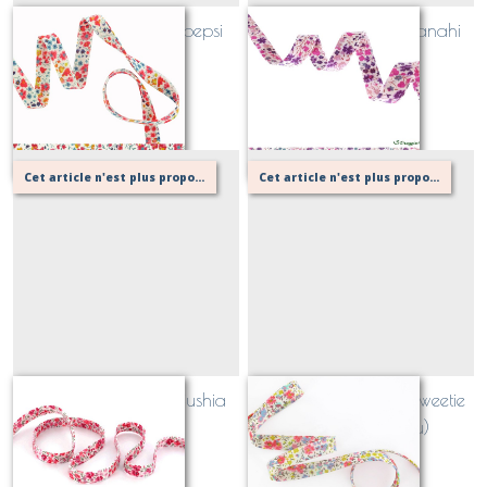
Biais Liberty Phoebe pepsi
Biais Liberty Phoebe anahi
(rouge, jaune)
(rose, violet)
Sur demande
Sur demande
Cet article n'est plus proposé, retournez au menu principal ou contactez moi!
Cet article n'est plus proposé, retournez au menu principal ou contactez moi!
Biais Liberty Phoebe fushia
Biais Liberty Phoebe sweetie
(rose)
(rose, jaune, bleu)
Sur demande
Sur demande