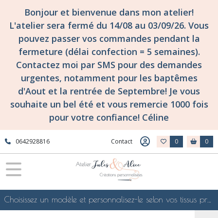
Bonjour et bienvenue dans mon atelier!
L'atelier sera fermé du 14/08 au 03/09/26. Vous
pouvez passer vos commandes pendant la
fermeture (délai confection = 5 semaines).
Contactez moi par SMS pour des demandes
urgentes, notamment pour les baptêmes
d'Aout et la rentrée de Septembre! Je vous
souhaite un bel été et vous remercie 1000 fois
pour votre confiance! Céline
0642928816
Contact
0
0
Choisissez un modèle et personnalisez-le selon vos tissus préférés de mes collections en ligne, je le confectionnerai selon vos souhaits