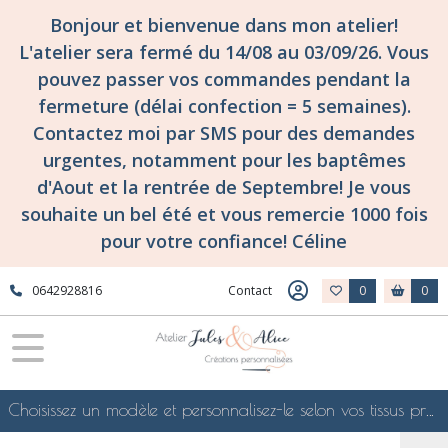
Bonjour et bienvenue dans mon atelier!
L'atelier sera fermé du 14/08 au 03/09/26. Vous
pouvez passer vos commandes pendant la
fermeture (délai confection = 5 semaines).
Contactez moi par SMS pour des demandes
urgentes, notamment pour les baptêmes
d'Aout et la rentrée de Septembre! Je vous
souhaite un bel été et vous remercie 1000 fois
pour votre confiance! Céline
0642928816
Contact
0
0
Choisissez un modèle et personnalisez-le selon vos tissus préférés de mes collections en ligne, je le confectionnerai selon vos souhaits