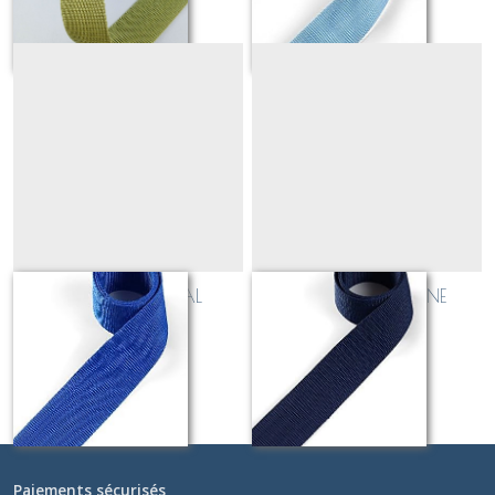
sangle_BLEU ROYAL
sangle_BLEU MARINE
Sur demande
Sur demande
Paiements sécurisés