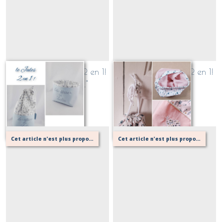
sac baluchon JULES 2 en 1!
sac baluchon JULES 2 en 1!
"Les affaires de...."
brodé dessin
Sur demande
Sur demande
Cet article n'est plus proposé, retournez au menu principal ou contactez moi!
Cet article n'est plus proposé, retournez au menu principal ou contactez moi!