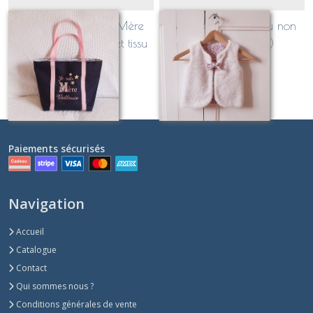
Sac cabas "JE SUIS Mère
Gilet de berger (Tissu non
Veilleuse"! (couleurs et tissu
liberty au choix!)
au choix!)
Sur demande
Sur demande
Paiements sécurisés
Navigation
Accueil
Catalogue
Contact
Qui sommes nous ?
Conditions générales de vente