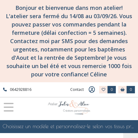
Bonjour et bienvenue dans mon atelier!
L'atelier sera fermé du 14/08 au 03/09/26. Vous
pouvez passer vos commandes pendant la
fermeture (délai confection = 5 semaines).
Contactez moi par SMS pour des demandes
urgentes, notamment pour les baptêmes
d'Aout et la rentrée de Septembre! Je vous
souhaite un bel été et vous remercie 1000 fois
pour votre confiance! Céline
0642928816
Contact
0
0
Choisissez un modèle et personnalisez-le selon vos tissus préférés de mes collections en ligne, je le confectionnerai selon vos souhaits