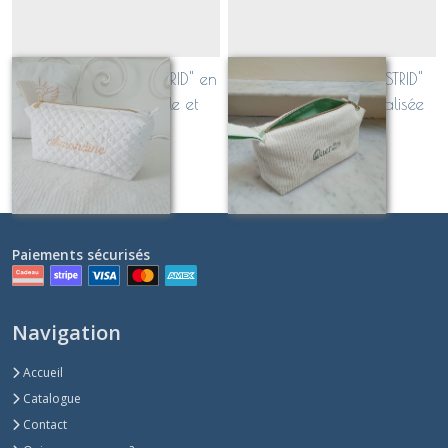
trousse de toilette "ASTRID" en
Trousse de toilette "ASTRID"
tissu matelassé (taille et
tout velours personnalisée
couleurs au choix)
(couleurs et taille au choix)
À partir de
34
€
À partir de
34
€
Paiements sécurisés
Navigation
Accueil
Catalogue
Contact