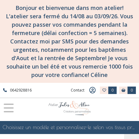
Bonjour et bienvenue dans mon atelier!
L'atelier sera fermé du 14/08 au 03/09/26. Vous
pouvez passer vos commandes pendant la
fermeture (délai confection = 5 semaines).
Contactez moi par SMS pour des demandes
urgentes, notamment pour les baptêmes
d'Aout et la rentrée de Septembre! Je vous
souhaite un bel été et vous remercie 1000 fois
pour votre confiance! Céline
0642928816
Contact
0
0
Choisissez un modèle et personnalisez-le selon vos tissus préférés de mes collections en ligne, je le confectionnerai selon vos souhaits