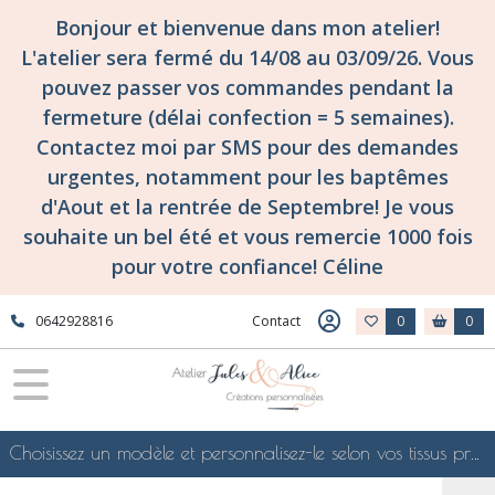
Bonjour et bienvenue dans mon atelier!
L'atelier sera fermé du 14/08 au 03/09/26. Vous
pouvez passer vos commandes pendant la
fermeture (délai confection = 5 semaines).
Contactez moi par SMS pour des demandes
urgentes, notamment pour les baptêmes
d'Aout et la rentrée de Septembre! Je vous
souhaite un bel été et vous remercie 1000 fois
pour votre confiance! Céline
0642928816
Contact
0
0
Choisissez un modèle et personnalisez-le selon vos tissus préférés de mes collections en ligne, je le confectionnerai selon vos souhaits