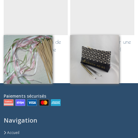
lot baguettes ruban de
Trousse "Juliette" pour une
mariage, baptême
Maîtresse en Or!
Sur demande
Sur demande
Paiements sécurisés
Navigation
Accueil