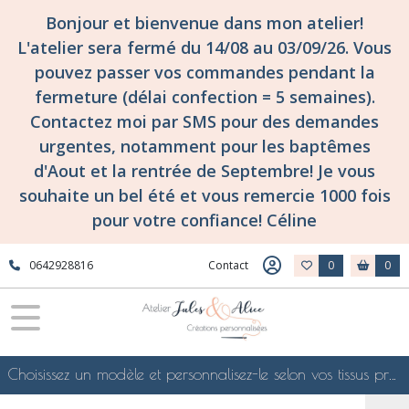
Bonjour et bienvenue dans mon atelier!
L'atelier sera fermé du 14/08 au 03/09/26. Vous
pouvez passer vos commandes pendant la
fermeture (délai confection = 5 semaines).
Contactez moi par SMS pour des demandes
urgentes, notamment pour les baptêmes
d'Aout et la rentrée de Septembre! Je vous
souhaite un bel été et vous remercie 1000 fois
pour votre confiance! Céline
0642928816
Contact
0
0
Choisissez un modèle et personnalisez-le selon vos tissus préférés de mes collections en ligne, je le confectionnerai selon vos souhaits