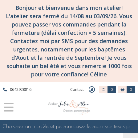
Bonjour et bienvenue dans mon atelier!
L'atelier sera fermé du 14/08 au 03/09/26. Vous
pouvez passer vos commandes pendant la
fermeture (délai confection = 5 semaines).
Contactez moi par SMS pour des demandes
urgentes, notamment pour les baptêmes
d'Aout et la rentrée de Septembre! Je vous
souhaite un bel été et vous remercie 1000 fois
pour votre confiance! Céline
0642928816
Contact
0
0
Choisissez un modèle et personnalisez-le selon vos tissus préférés de mes collections en ligne, je le confectionnerai selon vos souhaits