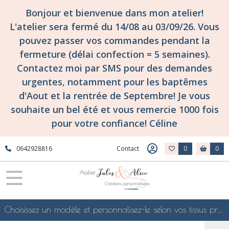
Bonjour et bienvenue dans mon atelier!
L'atelier sera fermé du 14/08 au 03/09/26. Vous
pouvez passer vos commandes pendant la
fermeture (délai confection = 5 semaines).
Contactez moi par SMS pour des demandes
urgentes, notamment pour les baptêmes
d'Aout et la rentrée de Septembre! Je vous
souhaite un bel été et vous remercie 1000 fois
pour votre confiance! Céline
0642928816
Contact
0
0
Choisissez un modèle et personnalisez-le selon vos tissus préférés de mes collections en ligne, je le confectionnerai selon vos souhaits