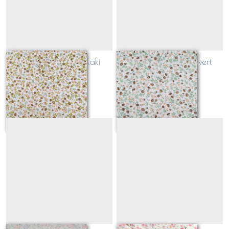
ELEONI Tomette et Kaki
ELEONI Saumon et vert
sauge
Sur demande
Sur demande