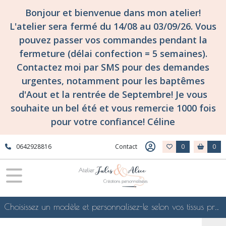
Bonjour et bienvenue dans mon atelier!
L'atelier sera fermé du 14/08 au 03/09/26. Vous
pouvez passer vos commandes pendant la
fermeture (délai confection = 5 semaines).
Contactez moi par SMS pour des demandes
urgentes, notamment pour les baptêmes
d'Aout et la rentrée de Septembre! Je vous
souhaite un bel été et vous remercie 1000 fois
pour votre confiance! Céline
0642928816
Contact
0
0
Choisissez un modèle et personnalisez-le selon vos tissus préférés de mes collections en ligne, je le confectionnerai selon vos souhaits