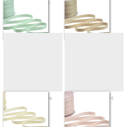
ruban vert d'eau
ruban beige
Sur demande
Sur demande
ruban champagne
ruban rose poudré
Sur demande
Sur demande