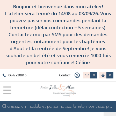
Bonjour et bienvenue dans mon atelier!
L'atelier sera fermé du 14/08 au 03/09/26. Vous
pouvez passer vos commandes pendant la
fermeture (délai confection = 5 semaines).
Contactez moi par SMS pour des demandes
urgentes, notamment pour les baptêmes
d'Aout et la rentrée de Septembre! Je vous
souhaite un bel été et vous remercie 1000 fois
pour votre confiance! Céline
0642928816
Contact
0
0
Choisissez un modèle et personnalisez-le selon vos tissus préférés de mes collections en ligne, je le confectionnerai selon vos souhaits