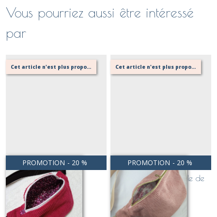
Vous pourriez aussi être intéressé
par
Cet article n'est plus proposé, retournez au menu principal ou contactez moi!
Cet article n'est plus proposé, retournez au menu principal ou contactez moi!
PROMOTION
-
20
%
PROMOTION
-
20
%
sac banane MINI framboise
sac banane XL VELOURS
CÔTELÉ doublure toile de
Jouy
Sur demande
Sur demande