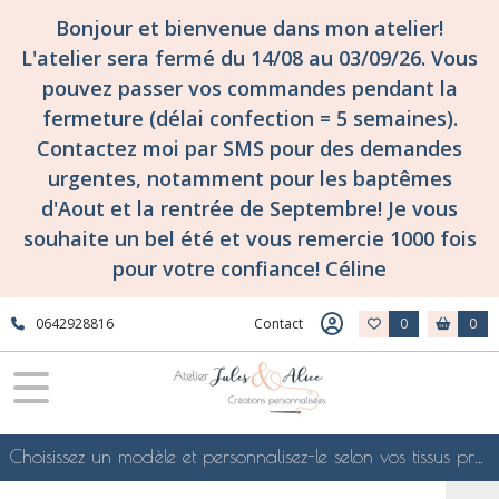
Bonjour et bienvenue dans mon atelier!
L'atelier sera fermé du 14/08 au 03/09/26. Vous
pouvez passer vos commandes pendant la
fermeture (délai confection = 5 semaines).
Contactez moi par SMS pour des demandes
urgentes, notamment pour les baptêmes
d'Aout et la rentrée de Septembre! Je vous
souhaite un bel été et vous remercie 1000 fois
pour votre confiance! Céline
0642928816
Contact
0
0
Choisissez un modèle et personnalisez-le selon vos tissus préférés de mes collections en ligne, je le confectionnerai selon vos souhaits