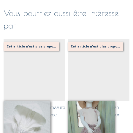
Vous pourriez aussi être intéressé
par
Cet article n'est plus proposé, retournez au menu principal ou contactez moi!
Cet article n'est plus proposé, retournez au menu principal ou contactez moi!
cape de baptême surmesure
Jupe été enfant en
personnalisable avec
Liberty...ou pas! (non
broderie
doublée)
Sur demande
Sur demande