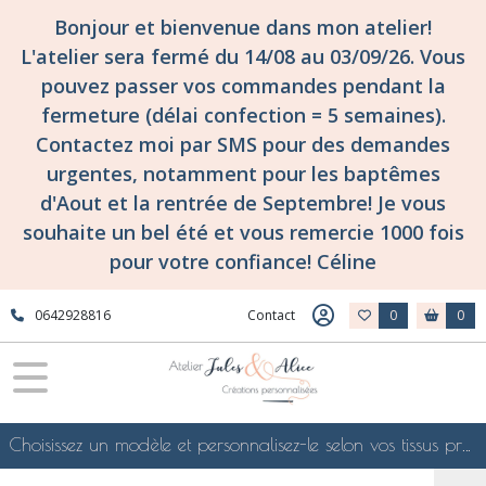
Bonjour et bienvenue dans mon atelier!
L'atelier sera fermé du 14/08 au 03/09/26. Vous
pouvez passer vos commandes pendant la
fermeture (délai confection = 5 semaines).
Contactez moi par SMS pour des demandes
urgentes, notamment pour les baptêmes
d'Aout et la rentrée de Septembre! Je vous
souhaite un bel été et vous remercie 1000 fois
pour votre confiance! Céline
0642928816
Contact
0
0
Choisissez un modèle et personnalisez-le selon vos tissus préférés de mes collections en ligne, je le confectionnerai selon vos souhaits