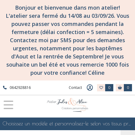
Bonjour et bienvenue dans mon atelier!
L'atelier sera fermé du 14/08 au 03/09/26. Vous
pouvez passer vos commandes pendant la
fermeture (délai confection = 5 semaines).
Contactez moi par SMS pour des demandes
urgentes, notamment pour les baptêmes
d'Aout et la rentrée de Septembre! Je vous
souhaite un bel été et vous remercie 1000 fois
pour votre confiance! Céline
0642928816
Contact
0
0
Choisissez un modèle et personnalisez-le selon vos tissus préférés de mes collections en ligne, je le confectionnerai selon vos souhaits