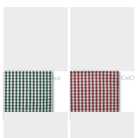
coton vichy vert foncé
coton vichy bordeaux 10x10
10x10
Sur demande
Sur demande