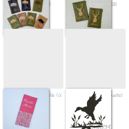
chasse SANGLIER
chasse TROPHEE CERF
À partir de
30
€
À partir de
30
€
protège livret de famille (à
Canard en vol (silhouette)
personnaliser!)
À partir de
25
€
Sur demande