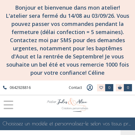
Bonjour et bienvenue dans mon atelier!
L'atelier sera fermé du 14/08 au 03/09/26. Vous
pouvez passer vos commandes pendant la
fermeture (délai confection = 5 semaines).
Contactez moi par SMS pour des demandes
urgentes, notamment pour les baptêmes
d'Aout et la rentrée de Septembre! Je vous
souhaite un bel été et vous remercie 1000 fois
pour votre confiance! Céline
0642928816
Contact
0
0
Choisissez un modèle et personnalisez-le selon vos tissus préférés de mes collections en ligne, je le confectionnerai selon vos souhaits