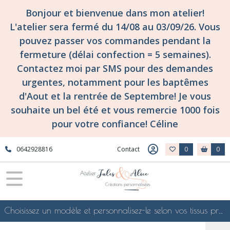
Bonjour et bienvenue dans mon atelier!
L'atelier sera fermé du 14/08 au 03/09/26. Vous
pouvez passer vos commandes pendant la
fermeture (délai confection = 5 semaines).
Contactez moi par SMS pour des demandes
urgentes, notamment pour les baptêmes
d'Aout et la rentrée de Septembre! Je vous
souhaite un bel été et vous remercie 1000 fois
pour votre confiance! Céline
0642928816
Contact
0
0
Choisissez un modèle et personnalisez-le selon vos tissus préférés de mes collections en ligne, je le confectionnerai selon vos souhaits