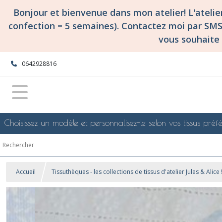
Bonjour et bienvenue dans mon atelier! L'ateli
confection = 5 semaines). Contactez moi par SM
vous souhaite 
0642928816
Choisissez un modèle et personnalisez-le selon vos tissus préfé
Accueil
Tissuthèques - les collections de tissus d'atelier Jules & Alice 