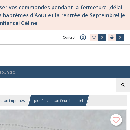
asser vos commandes pendant la fermeture (délai
 baptêmes d'Aout et la rentrée de Septembre! Je
nfiance! Céline
Contact
0
0
souhaits
coton imprimés
piqué de coton fleuri bleu ciel