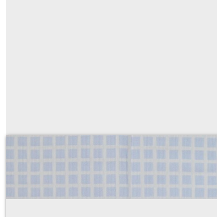
piqué de coton quadrillage bleu c
Sur demande