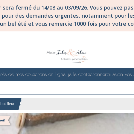
er sera fermé du 14/08 au 03/09/26. Vous pouvez p
S pour des demandes urgentes, notamment pour les
un bel été et vous remercie 1000 fois pour votre co
rés de mes collections en ligne, je le confectionnerai selon vos 
bat fleuri
oi!