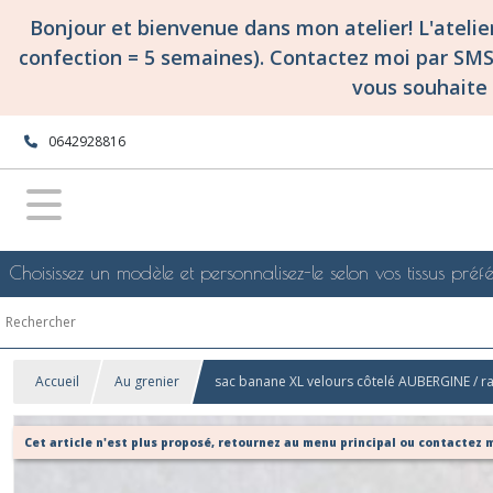
Bonjour et bienvenue dans mon atelier! L'ateli
confection = 5 semaines). Contactez moi par SM
vous souhaite 
0642928816
Choisissez un modèle et personnalisez-le selon vos tissus préfé
Accueil
Au grenier
sac banane XL velours côtelé AUBERGINE / ra
Cet article n'est plus proposé, retournez au menu principal ou contactez m