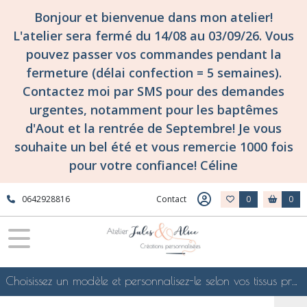
Bonjour et bienvenue dans mon atelier!
L'atelier sera fermé du 14/08 au 03/09/26. Vous
pouvez passer vos commandes pendant la
fermeture (délai confection = 5 semaines).
Contactez moi par SMS pour des demandes
urgentes, notamment pour les baptêmes
d'Aout et la rentrée de Septembre! Je vous
souhaite un bel été et vous remercie 1000 fois
pour votre confiance! Céline
0642928816
Contact
0
0
Choisissez un modèle et personnalisez-le selon vos tissus préférés de mes collections en ligne, je le confectionnerai selon vos souhaits