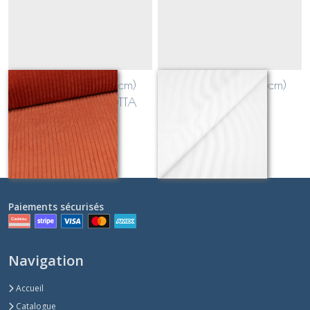
velours côtelé (0,5cm)
velours côtelé (0,5cm)
BRIQUE / TERRACOTTA
BLANC CASSE
Sur demande
Sur demande
Paiements sécurisés
Navigation
Accueil
Catalogue