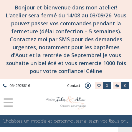
Bonjour et bienvenue dans mon atelier!
L'atelier sera fermé du 14/08 au 03/09/26. Vous
pouvez passer vos commandes pendant la
fermeture (délai confection = 5 semaines).
Contactez moi par SMS pour des demandes
urgentes, notamment pour les baptêmes
d'Aout et la rentrée de Septembre! Je vous
souhaite un bel été et vous remercie 1000 fois
pour votre confiance! Céline
0642928816
Contact
0
0
Choisissez un modèle et personnalisez-le selon vos tissus préférés de mes collections en ligne, je le confectionnerai selon vos souhaits