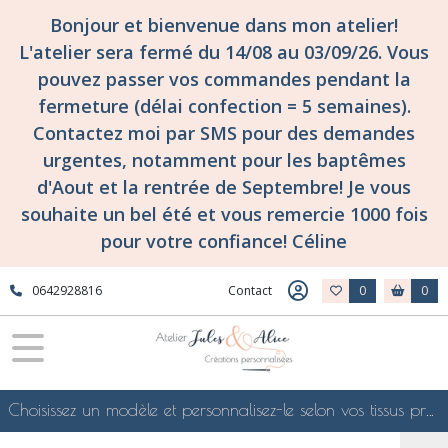
Bonjour et bienvenue dans mon atelier!
L'atelier sera fermé du 14/08 au 03/09/26. Vous
pouvez passer vos commandes pendant la
fermeture (délai confection = 5 semaines).
Contactez moi par SMS pour des demandes
urgentes, notamment pour les baptêmes
d'Aout et la rentrée de Septembre! Je vous
souhaite un bel été et vous remercie 1000 fois
pour votre confiance! Céline
0642928816
Contact
0
0
Choisissez un modèle et personnalisez-le selon vos tissus préférés de mes collections en ligne, je le confectionnerai selon vos souhaits