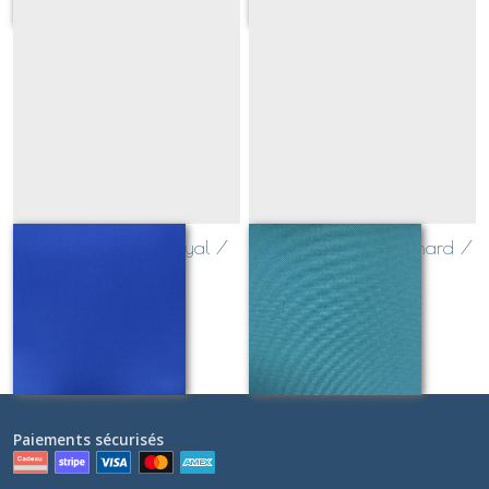
toile outdoor bleu royal /
toile outdoor bleu canard /
navy
paon
Sur demande
Sur demande
Paiements sécurisés