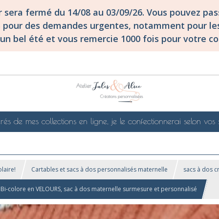
er sera fermé du 14/08 au 03/09/26. Vous pouvez p
S pour des demandes urgentes, notamment pour les
un bel été et vous remercie 1000 fois pour votre co
rés de mes collections en ligne, je le confectionnerai selon vos 
laire!
Cartables et sacs à dos personnalisés maternelle
sacs à dos c
S Bi-colore en VELOURS, sac à dos maternelle surmesure et personnalisé