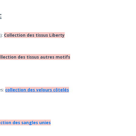
:
s):
Collection des tissus Liberty
llection des tissus autres motifs
es:
collection des velours côtelés
ection des sangles unies