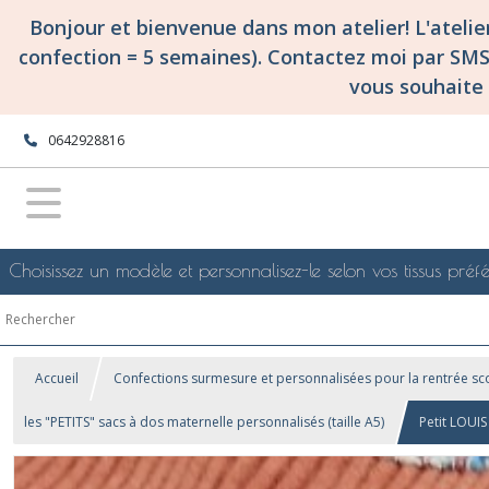
Bonjour et bienvenue dans mon atelier! L'ateli
confection = 5 semaines). Contactez moi par SM
vous souhaite 
0642928816
Choisissez un modèle et personnalisez-le selon vos tissus préfé
Accueil
Confections surmesure et personnalisées pour la rentrée sco
les "PETITS" sacs à dos maternelle personnalisés (taille A5)
Petit LOUI