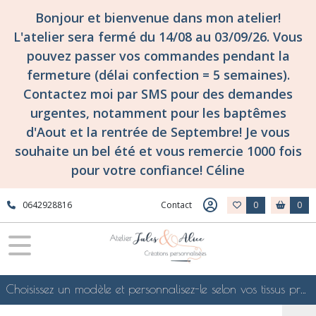
Bonjour et bienvenue dans mon atelier!
L'atelier sera fermé du 14/08 au 03/09/26. Vous
pouvez passer vos commandes pendant la
fermeture (délai confection = 5 semaines).
Contactez moi par SMS pour des demandes
urgentes, notamment pour les baptêmes
d'Aout et la rentrée de Septembre! Je vous
souhaite un bel été et vous remercie 1000 fois
pour votre confiance! Céline
0642928816
Contact
0
0
Choisissez un modèle et personnalisez-le selon vos tissus préférés de mes collections en ligne, je le confectionnerai selon vos souhaits