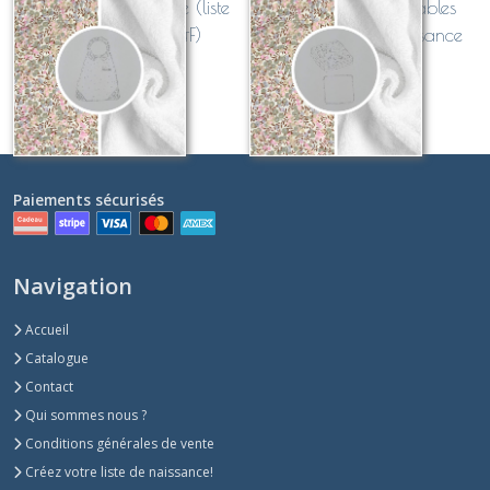
Bavoir à col claudine (liste
Lot de lingettes lavables
de naissance M&F)
Liberty (liste de naissance
M&F)
27
€
Sur demande
Paiements sécurisés
Navigation
Accueil
Catalogue
Contact
Qui sommes nous ?
Conditions générales de vente
Créez votre liste de naissance!