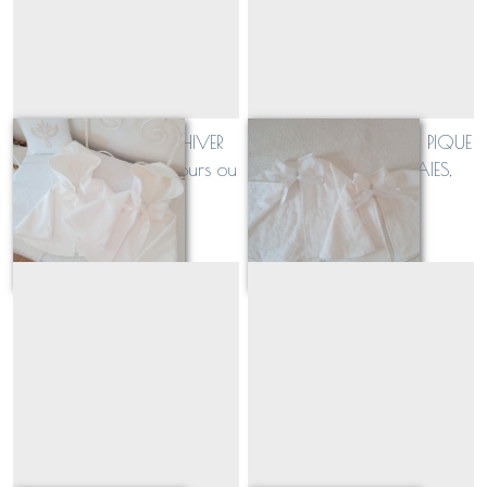
Cape de baptême HIVER
Cape de baptême en PIQUE
CHAUDE (polaire, velours ou
DE COTON MILLERAIES,
caban...)
doublure broderie anglaise
À partir de
54
€
À partir de
44
€