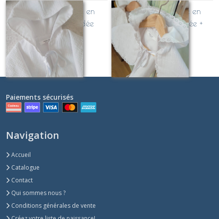
Cape de baptême en
Cape de baptême en
DOUBLE GAZE Brodée
DOUBLE GAZE Brodée +
feston
À partir de
54
€
À partir de
69
€
Paiements sécurisés
Navigation
Accueil
Catalogue
Contact
Qui sommes nous ?
Conditions générales de vente
Créez votre liste de naissance!