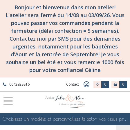
Bonjour et bienvenue dans mon atelier!
L'atelier sera fermé du 14/08 au 03/09/26. Vous
pouvez passer vos commandes pendant la
fermeture (délai confection = 5 semaines).
Contactez moi par SMS pour des demandes
urgentes, notamment pour les baptêmes
d'Aout et la rentrée de Septembre! Je vous
souhaite un bel été et vous remercie 1000 fois
pour votre confiance! Céline
0642928816
Contact
0
0
Choisissez un modèle et personnalisez-le selon vos tissus préférés de mes collections en ligne, je le confectionnerai selon vos souhaits