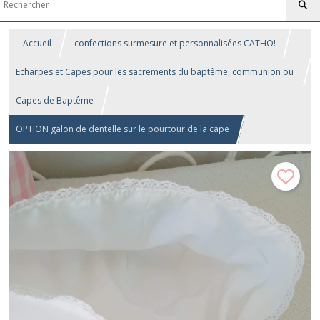
Accueil
confections surmesure et personnalisées CATHO!
Echarpes et Capes pour les sacrements du baptême, communion ou
confirmation
Capes de Baptême
OPTION galon de dentelle sur le pourtour de la cape