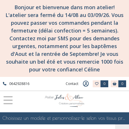
Bonjour et bienvenue dans mon atelier!
L'atelier sera fermé du 14/08 au 03/09/26. Vous
pouvez passer vos commandes pendant la
fermeture (délai confection = 5 semaines).
Contactez moi par SMS pour des demandes
urgentes, notamment pour les baptêmes
d'Aout et la rentrée de Septembre! Je vous
souhaite un bel été et vous remercie 1000 fois
pour votre confiance! Céline
0642928816
Contact
0
0
Choisissez un modèle et personnalisez-le selon vos tissus préférés de mes collections en ligne, je le confectionnerai selon vos souhaits