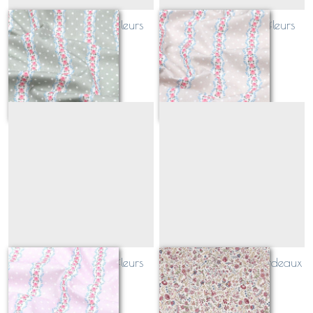
PATCHWORK rayé fleurs
PATCHWORK rayé fleurs
VERT
BEIGE
Sur demande
Sur demande
PATCHWORK rayé fleurs
BEAUCAIRE indien bordeaux
ROSE
Sur demande
Sur demande