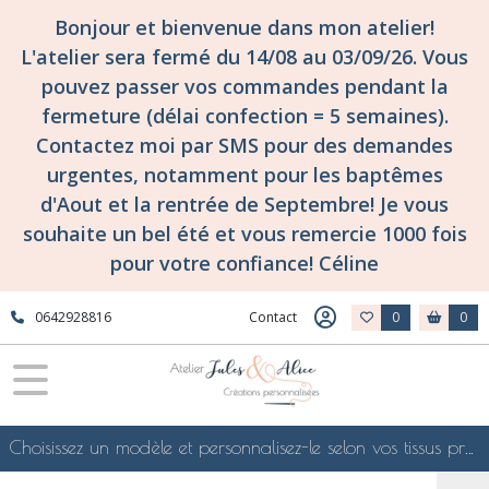
Bonjour et bienvenue dans mon atelier!
L'atelier sera fermé du 14/08 au 03/09/26. Vous
pouvez passer vos commandes pendant la
fermeture (délai confection = 5 semaines).
Contactez moi par SMS pour des demandes
urgentes, notamment pour les baptêmes
d'Aout et la rentrée de Septembre! Je vous
souhaite un bel été et vous remercie 1000 fois
pour votre confiance! Céline
0642928816
Contact
0
0
Choisissez un modèle et personnalisez-le selon vos tissus préférés de mes collections en ligne, je le confectionnerai selon vos souhaits