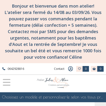
Bonjour et bienvenue dans mon atelier!
L'atelier sera fermé du 14/08 au 03/09/26. Vous
pouvez passer vos commandes pendant la
fermeture (délai confection = 5 semaines).
Contactez moi par SMS pour des demandes
urgentes, notamment pour les baptêmes
d'Aout et la rentrée de Septembre! Je vous
souhaite un bel été et vous remercie 1000 fois
pour votre confiance! Céline
0642928816
Contact
0
0
Choisissez un modèle et personnalisez-le selon vos tissus préférés de mes collections en ligne, je le confectionnerai selon vos souhaits