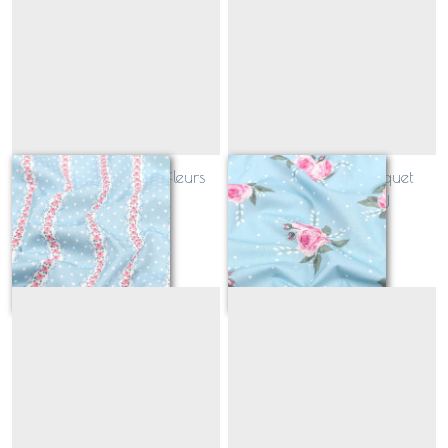
PATCHWORK rayé fleurs
PATCHWORK bouquet
BLEU
romantique BLEU
Sur demande
Sur demande