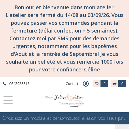
Bonjour et bienvenue dans mon atelier!
L'atelier sera fermé du 14/08 au 03/09/26. Vous
pouvez passer vos commandes pendant la
fermeture (délai confection = 5 semaines).
Contactez moi par SMS pour des demandes
urgentes, notamment pour les baptêmes
d'Aout et la rentrée de Septembre! Je vous
souhaite un bel été et vous remercie 1000 fois
pour votre confiance! Céline
0642928816
Contact
0
0
Choisissez un modèle et personnalisez-le selon vos tissus préférés de mes collections en ligne, je le confectionnerai selon vos souhaits